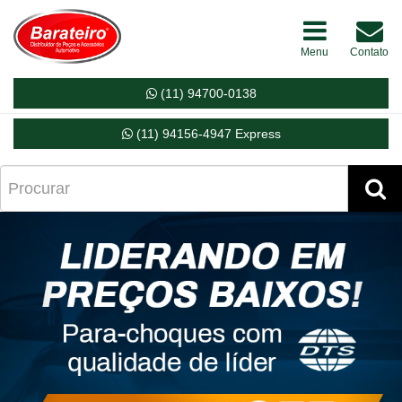
Menu
Contato
(11) 94700-0138
(11) 94156-4947 Express
Próximo
Ant