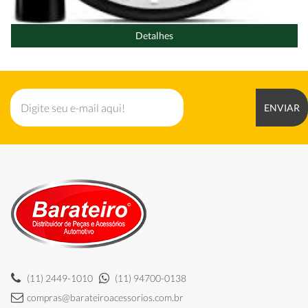
Detalhes
ENVIAR
(11) 2449-1010
(11) 94700-0138
compras@barateiroacessorios.com.br