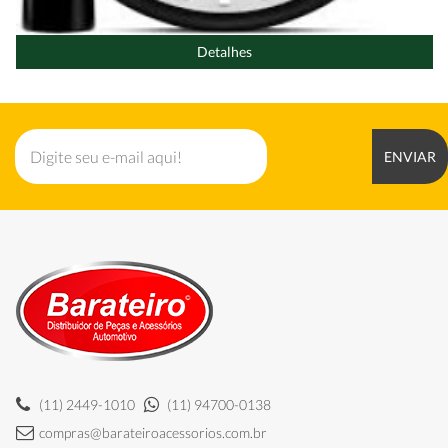
Detalhes
ENVIAR
(11) 2449-1010
(11) 94700-0138
compras@barateiroacessorios.com.br