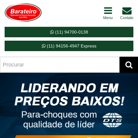
Menu
Contato
(11) 94700-0138
(11) 94156-4947 Express
Próximo
Ant