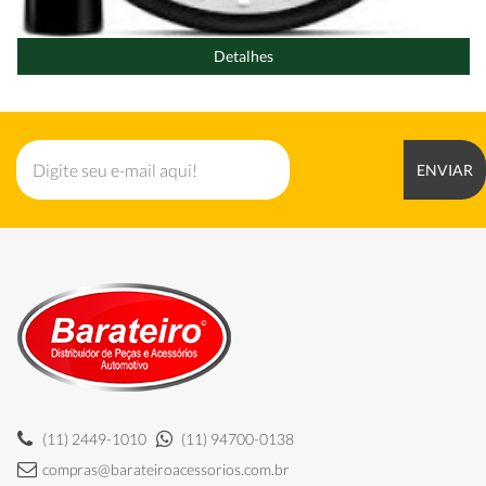
Detalhes
ENVIAR
(11) 2449-1010
(11) 94700-0138
compras@barateiroacessorios.com.br