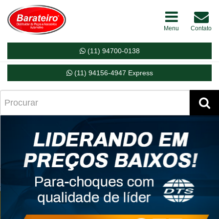
Menu
Contato
(11) 94700-0138
(11) 94156-4947 Express
Próximo
Ant