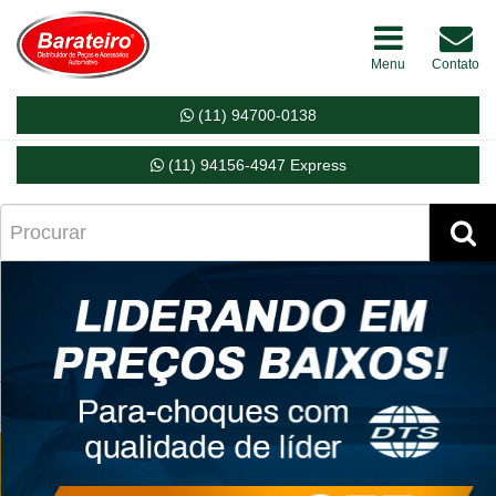
Menu
Contato
(11) 94700-0138
(11) 94156-4947 Express
Próximo
Ant