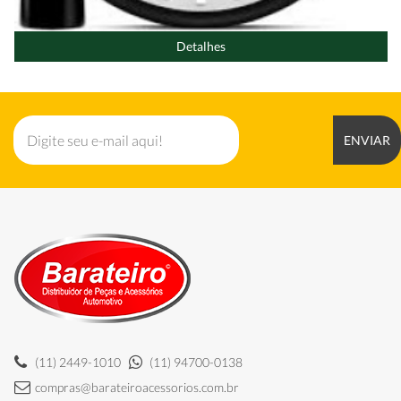
Detalhes
ENVIAR
(11) 2449-1010
(11) 94700-0138
compras@barateiroacessorios.com.br