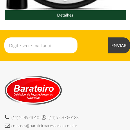
Detalhes
ENVIAR
(11) 2449-1010
(11) 94700-0138
compras@barateiroacessorios.com.br