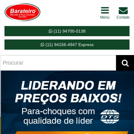
Menu
Contato
(11) 94700-0138
(11) 94156-4947 Express
Próximo
Ant