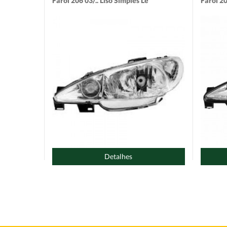
Farol 206 03/.. Liso Simples Le
Farol 20
Detalhes