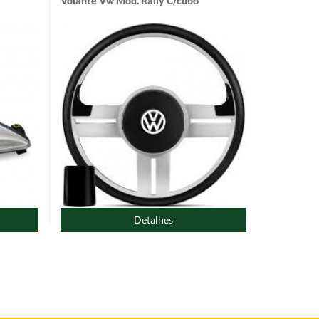
Volante Vw Mod. Rally C/cubo
Detalhes