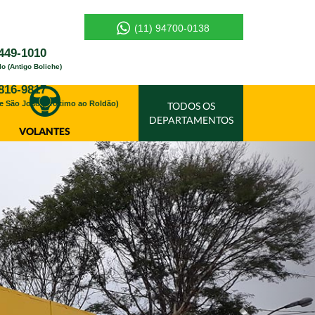
(11) 94700-0138
449-1010
lo (Antigo Boliche)
816-9817
te São João (Próximo ao Roldão)
TODOS OS
DEPARTAMENTOS
VOLANTES
Anterior