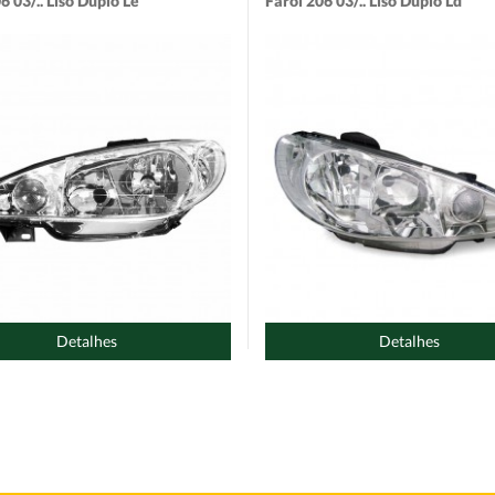
6 03/.. Liso Duplo Le
Farol 206 03/.. Liso Duplo Ld
Detalhes
Detalhes