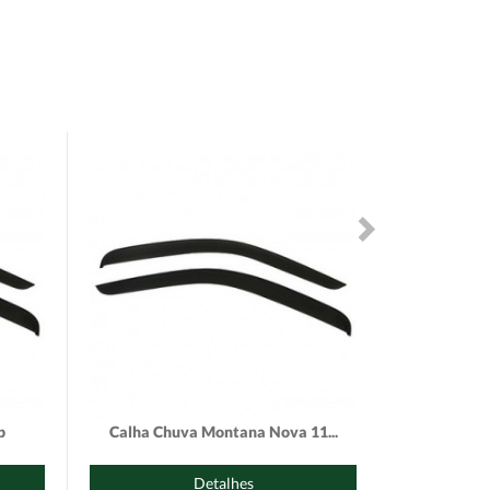
p
Calha Chuva Montana Nova 11...
Cal
Detalhes