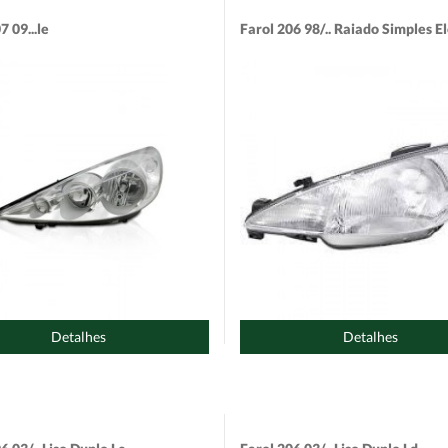
7 09...le
Farol 206 98/.. Raiado Simples El
Detalhes
Detalhes